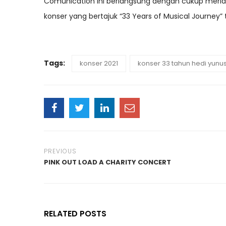
Comunication ini berlangsung dengan cukup mer
konser yang bertajuk “33 Years of Musical Journey” 
Tags:
konser 2021
konser 33 tahun hedi yunu
PREVIOUS
PINK OUT LOAD A CHARITY CONCERT
RELATED POSTS