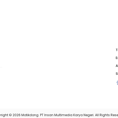
T
E
A
S
right © 2026 Motikdong. PT Insan Multimedia Karya Negeri. All Rights Rese