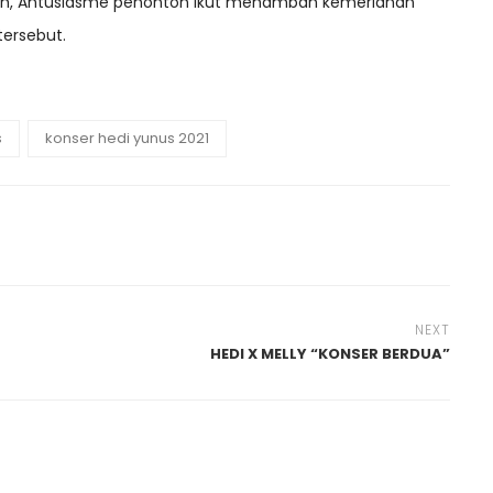
iah, Antusiasme penonton ikut menambah kemeriahan
tersebut.
s
konser hedi yunus 2021
NEXT
HEDI X MELLY “KONSER BERDUA”