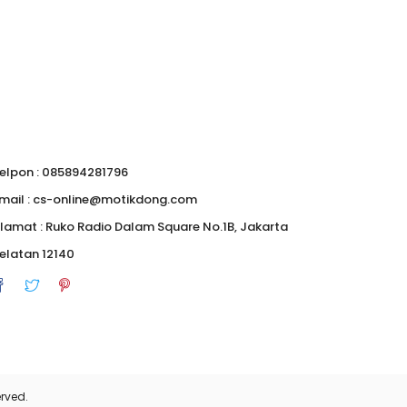
0
elpon : 085894281796
mail : cs-online@motikdong.com
lamat : Ruko Radio Dalam Square No.1B, Jakarta
elatan 12140
rved.