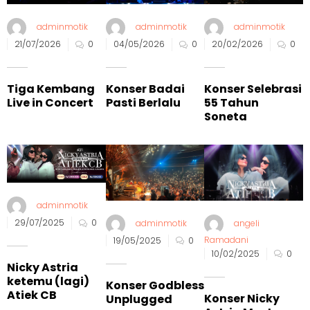
adminmotik
adminmotik
adminmotik
21/07/2026
0
04/05/2026
0
20/02/2026
0
Tiga Kembang
Konser Badai
Konser Selebrasi
Live in Concert
Pasti Berlalu
55 Tahun
Soneta
adminmotik
29/07/2025
0
adminmotik
angeli
Ramadani
19/05/2025
0
10/02/2025
0
Nicky Astria
ketemu (lagi)
Konser Godbless
Atiek CB
Konser Nicky
Unplugged