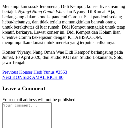
Menampilkan sosok fenomenal, Didi Kempot, konser live streaming
bertajuk
Nyanyi Nang Omah Wae
atau Nyanyi Di Rumah Aja,
berlangsung dalam kondisi pandemi Corona. Saat pandemi sedang
hebat-hebatnya, dan tidak terlalu memungkinkan banyak orang
untuk beraktivitas di luar rumah, Didi Kempot mengajak untuk tetap
kreatif, berkarya. Lewat konser ini, Didi Kempot dan Kolam Ikan
Creative Comm bekerjasam dengan KITABISA.COM,
mengumpulkan donasi untuk mereka yang terputus nafkahnya.
Konser ‘Nyanyi Nang Omah Wae Didi Kempot’ berlangsung pada
Jumat, 10 April 2020, dari studio KOI dan Studio Lokananta, Solo,
jawa Tengah.
Post
Previous
Previous
Konser Hedi Yunus #3553
Next
post:
Next
KONSER AMAL RICH 80
navigation
post:
Leave a Comment
Your email address will not be published.