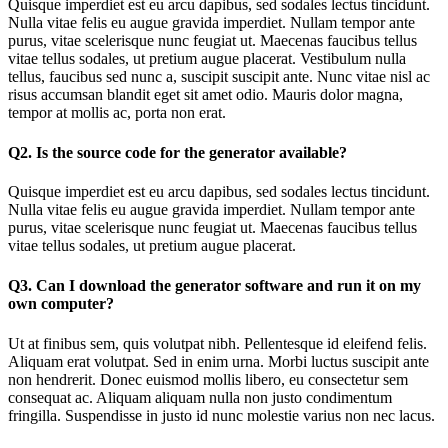
Quisque imperdiet est eu arcu dapibus, sed sodales lectus tincidunt.
Nulla vitae felis eu augue gravida imperdiet. Nullam tempor ante
purus, vitae scelerisque nunc feugiat ut. Maecenas faucibus tellus
vitae tellus sodales, ut pretium augue placerat. Vestibulum nulla
tellus, faucibus sed nunc a, suscipit suscipit ante. Nunc vitae nisl ac
risus accumsan blandit eget sit amet odio. Mauris dolor magna,
tempor at mollis ac, porta non erat.
Q2. Is the source code for the generator available?
Quisque imperdiet est eu arcu dapibus, sed sodales lectus tincidunt.
Nulla vitae felis eu augue gravida imperdiet. Nullam tempor ante
purus, vitae scelerisque nunc feugiat ut. Maecenas faucibus tellus
vitae tellus sodales, ut pretium augue placerat.
Q3. Can I download the generator software and run it on my
own computer?
Ut at finibus sem, quis volutpat nibh. Pellentesque id eleifend felis.
Aliquam erat volutpat. Sed in enim urna. Morbi luctus suscipit ante
non hendrerit. Donec euismod mollis libero, eu consectetur sem
consequat ac. Aliquam aliquam nulla non justo condimentum
fringilla. Suspendisse in justo id nunc molestie varius non nec lacus.