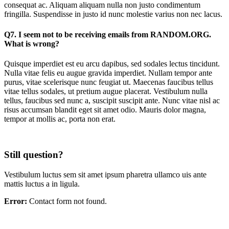
consequat ac. Aliquam aliquam nulla non justo condimentum
fringilla. Suspendisse in justo id nunc molestie varius non nec lacus.
Q7. I seem not to be receiving emails from RANDOM.ORG.
What is wrong?
Quisque imperdiet est eu arcu dapibus, sed sodales lectus tincidunt.
Nulla vitae felis eu augue gravida imperdiet. Nullam tempor ante
purus, vitae scelerisque nunc feugiat ut. Maecenas faucibus tellus
vitae tellus sodales, ut pretium augue placerat. Vestibulum nulla
tellus, faucibus sed nunc a, suscipit suscipit ante. Nunc vitae nisl ac
risus accumsan blandit eget sit amet odio. Mauris dolor magna,
tempor at mollis ac, porta non erat.
Still question?
Vestibulum luctus sem sit amet ipsum pharetra ullamco uis ante
mattis luctus a in ligula.
Error:
Contact form not found.